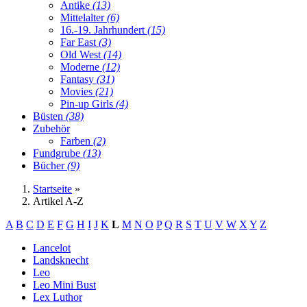
Antike
(13)
Mittelalter
(6)
16.-19. Jahrhundert
(15)
Far East
(3)
Old West
(14)
Moderne
(12)
Fantasy
(31)
Movies
(21)
Pin-up Girls
(4)
Büsten
(38)
Zubehör
Farben
(2)
Fundgrube
(13)
Bücher
(9)
Startseite
»
Artikel A-Z
A
B
C
D
E
F
G
H
I
J
K
L
M
N
O
P
Q
R
S
T
U
V
W
X
Y
Z
Lancelot
Landsknecht
Leo
Leo Mini Bust
Lex Luthor