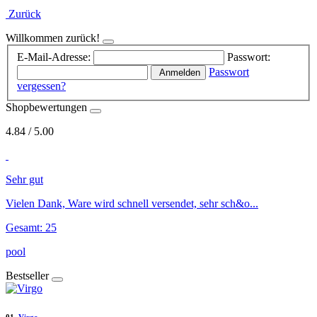
Zurück
Willkommen zurück!
E-Mail-Adresse:
Passwort:
Passwort
Anmelden
vergessen?
Shopbewertungen
4.84
/
5
.00
Sehr gut
Vielen Dank, Ware wird schnell versendet, sehr sch&o...
Gesamt: 25
pool
Bestseller
01.
Virgo