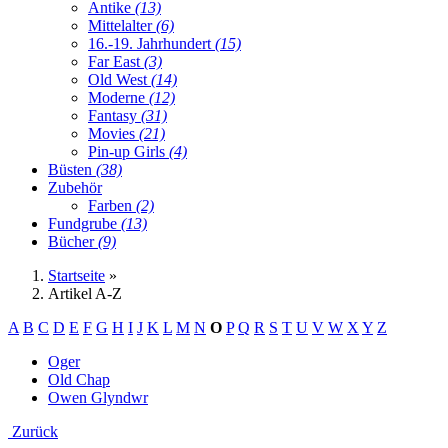
Antike
(13)
Mittelalter
(6)
16.-19. Jahrhundert
(15)
Far East
(3)
Old West
(14)
Moderne
(12)
Fantasy
(31)
Movies
(21)
Pin-up Girls
(4)
Büsten
(38)
Zubehör
Farben
(2)
Fundgrube
(13)
Bücher
(9)
Startseite
»
Artikel A-Z
A
B
C
D
E
F
G
H
I
J
K
L
M
N
O
P
Q
R
S
T
U
V
W
X
Y
Z
Oger
Old Chap
Owen Glyndwr
Zurück